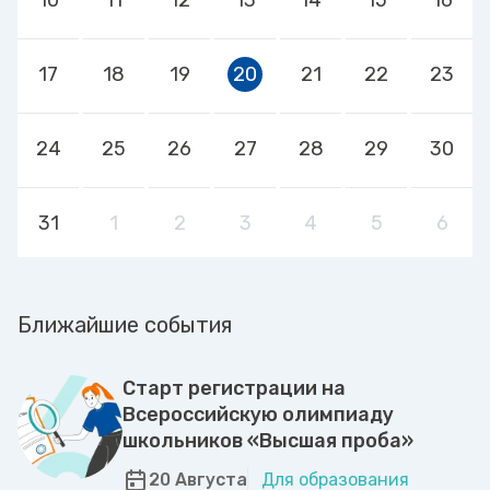
17
18
19
20
21
22
23
24
25
26
27
28
29
30
31
1
2
3
4
5
6
Ближайшие события
Старт регистрации на
Всероссийскую олимпиаду
школьников «Высшая проба»
20 Августа
Для образования