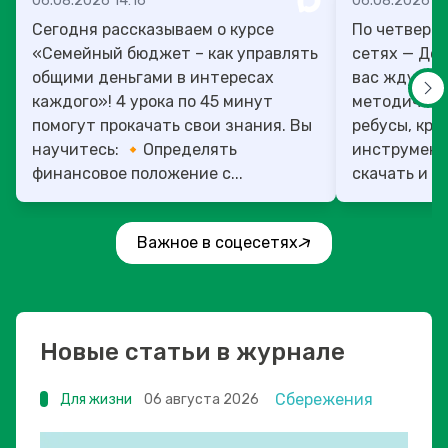
06.08.2026 14:16
06.08.2026 13
Сегодня рассказываем о курсе
По четверг
«Семейный бюджет – как управлять
сетях — День учит
общими деньгами в интересах
вас ждут то
каждого»! 4 урока по 45 минут
методическ
помогут прокачать свои знания. Вы
ребусы, кро
научитесь: 🔸Определять
инструмент
финансовое положение с...
скачать и ис
Важное в соцесетях
Новые статьи в журнале
Сбережения
Для жизни
06 августа 2026