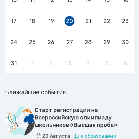
17
18
19
20
21
22
23
24
25
26
27
28
29
30
31
1
2
3
4
5
6
Ближайшие события
Старт регистрации на
Всероссийскую олимпиаду
школьников «Высшая проба»
20 Августа
Для образования