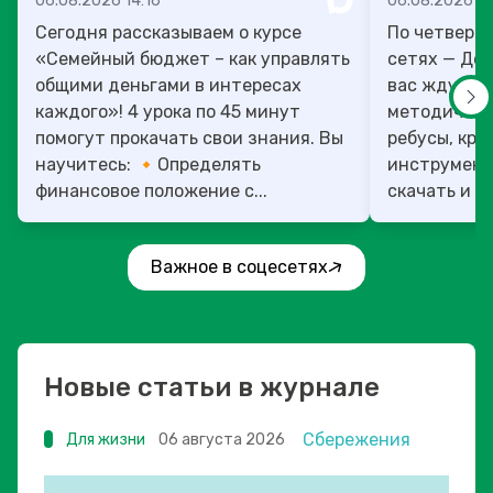
06.08.2026 14:16
06.08.2026 13
Сегодня рассказываем о курсе
По четверг
«Семейный бюджет – как управлять
сетях — День учит
общими деньгами в интересах
вас ждут то
каждого»! 4 урока по 45 минут
методическ
помогут прокачать свои знания. Вы
ребусы, кро
научитесь: 🔸Определять
инструмент
финансовое положение с...
скачать и ис
Важное в соцесетях
Новые статьи в журнале
Сбережения
Для жизни
06 августа 2026