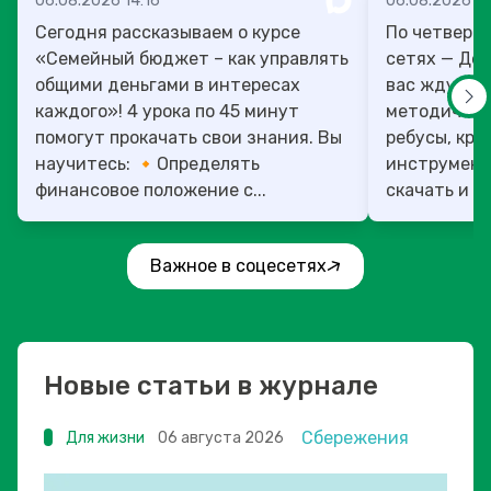
06.08.2026 14:16
06.08.2026 13
Сегодня рассказываем о курсе
По четверг
«Семейный бюджет – как управлять
сетях — День учит
общими деньгами в интересах
вас ждут то
каждого»! 4 урока по 45 минут
методическ
помогут прокачать свои знания. Вы
ребусы, кро
научитесь: 🔸Определять
инструмент
финансовое положение с...
скачать и ис
Важное в соцесетях
Новые статьи в журнале
Сбережения
Для жизни
06 августа 2026