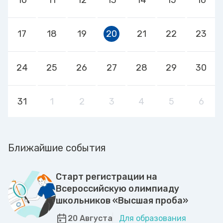
17
18
19
20
21
22
23
24
25
26
27
28
29
30
31
1
2
3
4
5
6
Ближайшие события
Старт регистрации на
Всероссийскую олимпиаду
школьников «Высшая проба»
20 Августа
Для образования