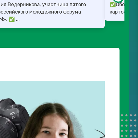
ия Ведерникова, участница пятого
✅Обо всех 
российского молодежного форума
карточках.
«ШУМ». ✅ ...