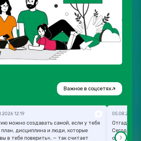
Важное в соцсетях
.2026 12:19
05.08.2026 1
ию можно создавать самой, если у тебя
Отгадка к 
 план, дисциплина и люди, которые
Сегодня ра
вы в тебя поверить», — так считает
оспорить п