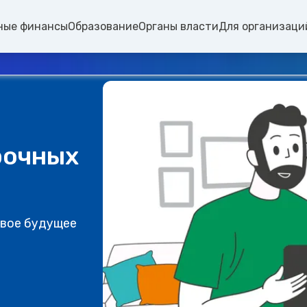
ные финансы
Образование
Органы власти
Для организаци
рочных
свое будущее