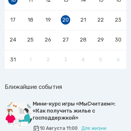
17
18
19
20
21
22
23
24
25
26
27
28
29
30
31
1
2
3
4
5
6
Ближайшие события
Мини-курс игры «МыСчитаем»:
«Как получить жилье с
господдержкой»
10 Августа 11:00
Для жизни