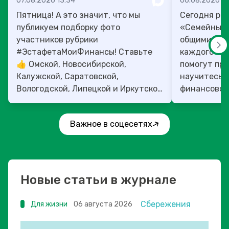
07.08.2026 13:34
06.08.2026 14
Пятница! А это значит, что мы
Сегодня рас
публикуем подборку фото
«Семейный 
участников рубрики
общими ден
#ЭстафетаМоиФинансы! Ставьте
каждого»! 4
👍 Омской, Новосибирской,
помогут прок
Калужской, Саратовской,
научитесь:
Вологодской, Липецкой и Иркутской
финансовое 
областям!
Важное в соцесетях
Новые статьи в журнале
Сбережения
Для жизни
06 августа 2026